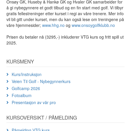
Onsøy GK, Huseby & Hankø GK og Hvaler GK samarbeider for
å gi nybegynnere et godt tilbud og en fin start med golf. Vi tilbyr
gratis fellestreninger etter kurset i regi av våre trenere. Mer info
vil bli gitt under kurset, men du kan også lese om treningene på
våre hjemmesider;
www.hhg.no
og
www.onsoygolfklubb.no
Prisen du betaler nå (3295,-) inkluderer VTG kurs og fritt spill ut
2025.
KURSMENY
Kurs/Instruksjon
Veien Til Golf - Nybegynnerkurs
Golfcamp 2026
Fotoalbum
Presentasjon av vår pro
KURSOVERSIKT / PÅMELDING
Påmelding VTG kurs