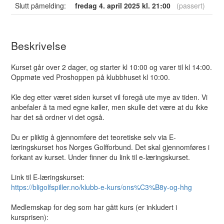
Slutt påmelding:
fredag 4. april 2025 kl. 21:00
(passert)
Beskrivelse
Kurset går over 2 dager, og starter kl 10:00 og varer til kl 14:00.
Oppmøte ved Proshoppen på klubbhuset kl 10:00.
Kle deg etter været siden kurset vil foregå ute mye av tiden. Vi
anbefaler å ta med egne køller, men skulle det være at du ikke
har det så ordner vi det også.
Du er pliktig å gjennomføre det teoretiske selv via E-
læringskurset hos Norges Golfforbund. Det skal gjennomføres i
forkant av kurset. Under finner du link til e-læringskurset.
Link til E-læringskurset:
https://bligolfspiller.no/klubb-e-kurs/ons%C3%B8y-og-hhg
Medlemskap for deg som har gått kurs (er inkludert i
kursprisen):