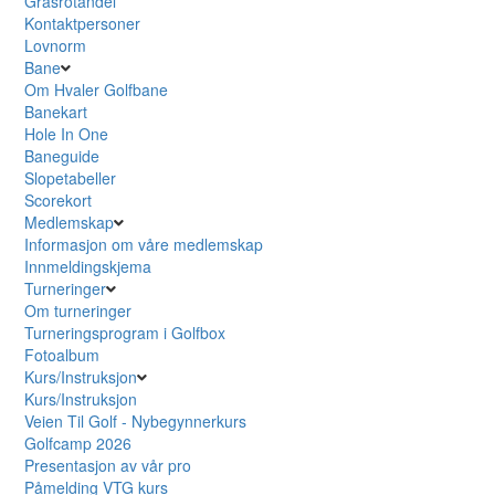
Grasrotandel
Kontaktpersoner
Lovnorm
Bane
Om Hvaler Golfbane
Banekart
Hole In One
Baneguide
Slopetabeller
Scorekort
Medlemskap
Informasjon om våre medlemskap
Innmeldingskjema
Turneringer
Om turneringer
Turneringsprogram i Golfbox
Fotoalbum
Kurs/Instruksjon
Kurs/Instruksjon
Veien Til Golf - Nybegynnerkurs
Golfcamp 2026
Presentasjon av vår pro
Påmelding VTG kurs