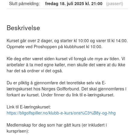
Slutt påmelding:
fredag 18. juli 2025 kl. 21:00
(passert)
Beskrivelse
Kurset går over 2 dager, og starter kl 10:00 og varer til kl 14:00.
Oppmøte ved Proshoppen på klubbhuset kl 10:00.
Kle deg etter været siden kurset vil foregå ute mye av tiden. Vi
anbefaler å ta med egne køller, men skulle det være at du ikke
har det så ordner vi det også.
Du er pliktig å gjennomføre det teoretiske selv via E-
læringskurset hos Norges Golfforbund. Det skal gjennomføres i
forkant av kurset. Under finner du link til e-læringskurset.
Link til E-læringskurset:
https://bligolfspiller.no/klubb-e-kurs/ons%C3%B8y-og-hhg
Medlemskap for deg som har gått kurs (er inkludert i
kursprisen):