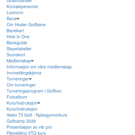
Grasrotandel
Kontaktpersoner
Lovnorm
Bane
Om Hvaler Golfbane
Banekart
Hole In One
Baneguide
Slopetabeller
Scorekort
Medlemskap
Informasjon om våre medlemskap
Innmeldingskjema
Turneringer
Om turneringer
Turneringsprogram i Golfbox
Fotoalbum
Kurs/Instruksjon
Kurs/Instruksjon
Veien Til Golf - Nybegynnerkurs
Golfcamp 2026
Presentasjon av vår pro
Påmelding VTG kurs