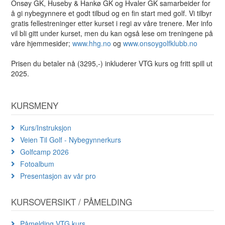
Onsøy GK, Huseby & Hankø GK og Hvaler GK samarbeider for
å gi nybegynnere et godt tilbud og en fin start med golf. Vi tilbyr
gratis fellestreninger etter kurset i regi av våre trenere. Mer info
vil bli gitt under kurset, men du kan også lese om treningene på
våre hjemmesider;
www.hhg.no
og
www.onsoygolfklubb.no
Prisen du betaler nå (3295,-) inkluderer VTG kurs og fritt spill ut
2025.
KURSMENY
Kurs/Instruksjon
Veien Til Golf - Nybegynnerkurs
Golfcamp 2026
Fotoalbum
Presentasjon av vår pro
KURSOVERSIKT / PÅMELDING
Påmelding VTG kurs